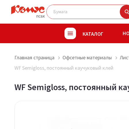
Н
КАТАЛОГ
Главная страница
Офсетные материалы
Лис
WF Semigloss, постоянный каучуковый клей
WF Semigloss, постоянный к