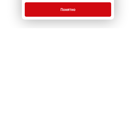
Понятно
О компании
Услуги
Акции
Контакты
Новости
Сайт разработан в компании
«КРИТ»
ошении обработки ПДн
Согласие на получение рекламы
www.komus.org
Корпоративная жизнь