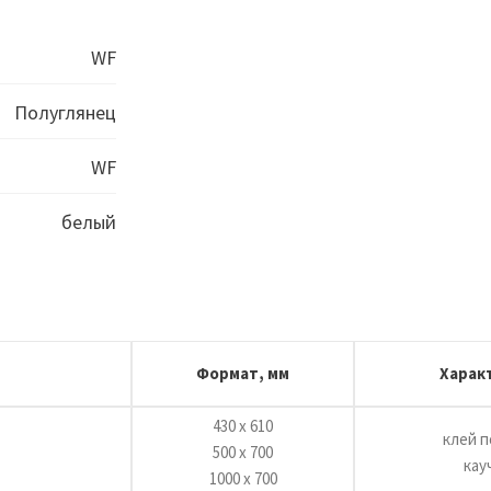
WF
Полуглянец
WF
белый
Формат, мм
Харак
430 х 610
клей 
500 х 700
кау
1000 х 700