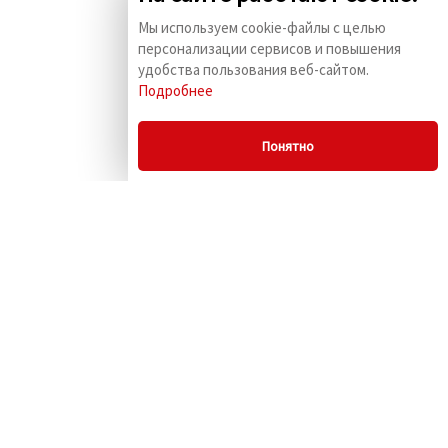
Мы используем cookie-файлы с целью
персонализации сервисов и повышения
удобства пользования веб-сайтом.
Подробнее
Понятно
© 2009 - 2026 «Комус
ПСБК» г. Москва, ул.
Маленковская, д. 32,
стр.3
Информация на сайте не
является публичной
офертой.
+7 (495) 729-54-64
Скачать каталог