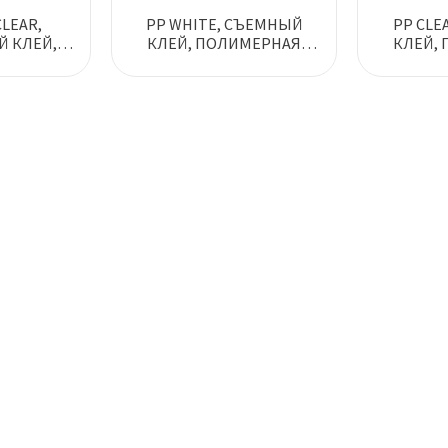
CLEAR,
PP WHITE, СЪЕМНЫЙ
PP CLE
 КЛЕЙ,
КЛЕЙ, ПОЛИМЕРНАЯ
КЛЕЙ,
НАЯ
САМОКЛЕЯЩАЯСЯ
САМО
ЩАЯСЯ
ПЛЕНКА
А