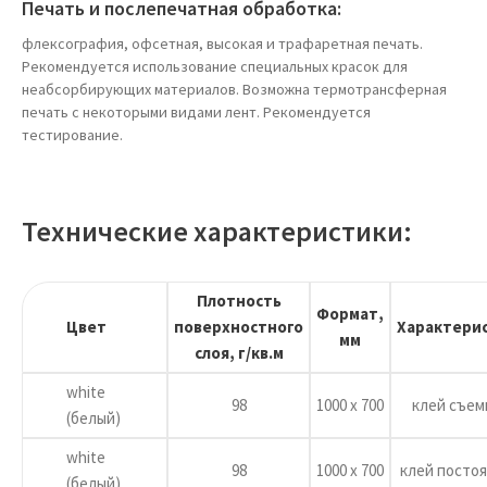
Печать и послепечатная обработка:
флексография, офсетная, высокая и трафаретная печать.
Рекомендуется использование специальных красок для
неабсорбирующих материалов. Возможна термотрансферная
печать с некоторыми видами лент. Рекомендуется
тестирование.
Технические характеристики:
Плотность
Формат,
Цвет
поверхностного
Характери
мм
слоя, г/кв.м
white
98
1000 х 700
клей съем
(белый)
white
98
1000 х 700
клей посто
(белый)