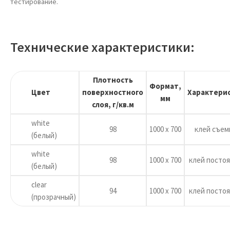
тестирование.
Технические характеристики:
Плотность
Формат,
Цвет
поверхностного
Характери
мм
слоя, г/кв.м
white
98
1000 х 700
клей съем
(белый)
white
98
1000 х 700
клей посто
(белый)
clear
94
1000 х 700
клей посто
(прозрачный)