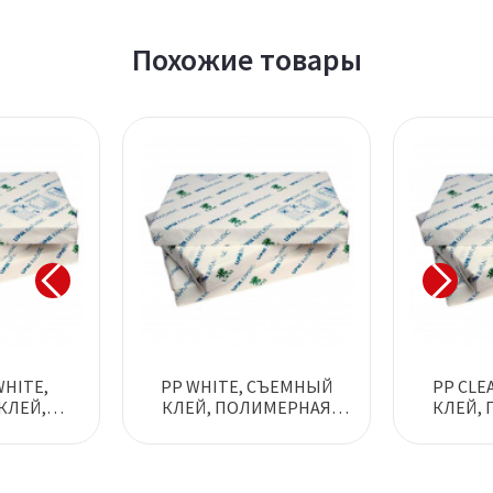
Похожие товары
WHITE,
PP WHITE, СЪЕМНЫЙ
PP CLE
КЛЕЙ,
КЛЕЙ, ПОЛИМЕРНАЯ
КЛЕЙ,
НАЯ
САМОКЛЕЯЩАЯСЯ
САМО
ЩАЯСЯ
ПЛЕНКА
А