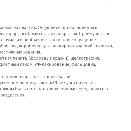
похожая на пластик. Ощущение прикосновения к
благодаря особому составу покрытия. Преимущество
ь бумаги и необычное тактильное ощущение.
обложки, коробочки для ювелирных изделий, визитки,
рестижные издания.
етная печать (фолиевые краски), шелкография,
офсетным лаком, УФ-лакирование, фальцовка,
го времени для высыхания краски.
ухом помещении, так как Plike чувствителен к
должны быть повторно запакованы; перед печатью
 разделения.