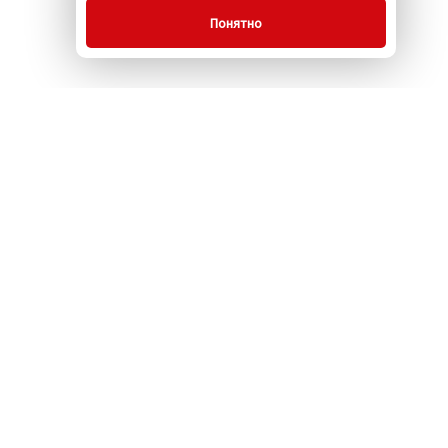
Понятно
О компании
Услуги
Акции
Контакты
Новости
Сайт разработан в компании
«КРИТ»
ошении обработки ПДн
Согласие на получение рекламы
www.komus.org
Корпоративная жизнь
компании