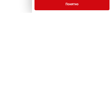
Понятно
© 2009 - 2026 «Комус
ПСБК» г. Москва, ул.
Маленковская, д. 32,
стр.3
Информация на сайте не
является публичной
офертой.
+7 (495) 729-54-64
Скачать каталог
paper@komus.net
О компании
Услуги
Акции
Контакты